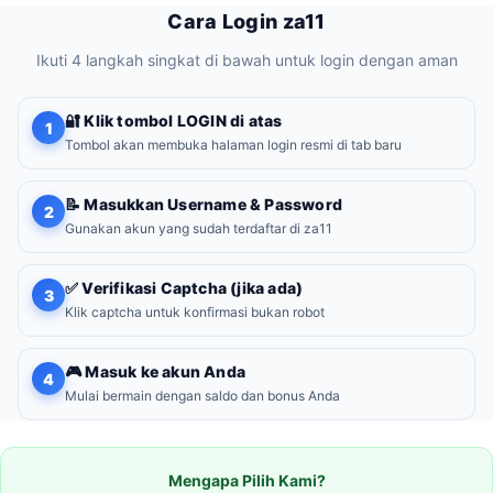
Cara Login za11
Ikuti 4 langkah singkat di bawah untuk login dengan aman
🔐 Klik tombol LOGIN di atas
1
Tombol akan membuka halaman login resmi di tab baru
📝 Masukkan Username & Password
2
Gunakan akun yang sudah terdaftar di za11
✅ Verifikasi Captcha (jika ada)
3
Klik captcha untuk konfirmasi bukan robot
🎮 Masuk ke akun Anda
4
Mulai bermain dengan saldo dan bonus Anda
Mengapa Pilih Kami?