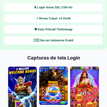
🔒 Login Aman SSL 256-bit
⚡ Akses Cepat <5 Detik
🛡️ Data Pribadi Terlindungi
🇮🇩 Server Indonesia Stabil
Capturas de tela Login