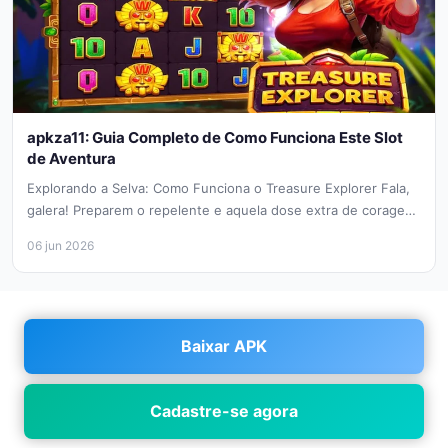
apkza11: Guia Completo de Como Funciona Este Slot
de Aventura
Explorando a Selva: Como Funciona o Treasure Explorer Fala,
galera! Preparem o repelente e aquela dose extra de coragem,
porque...
06 jun 2026
Baixar APK
Cadastre-se agora